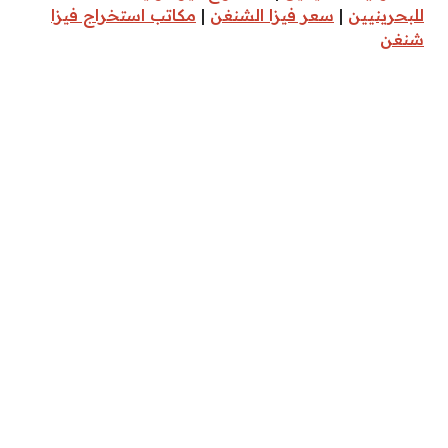
للبحرينيين
|
سعر فيزا الشنغن
|
مكاتب استخراج فيزا
شنغن