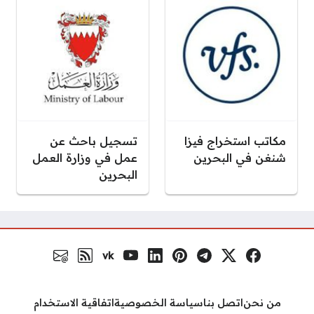
مكاتب استخراج فيزا
تسجيل باحث عن
شنغن في البحرين
عمل في وزارة العمل
البحرين
vk
فيسبوك
منصة إكس
تلغرام
بنترست
لينكد إن
يوتيوب
VK.com
رابط RSS
البريد الالكتروني
مواقع التواصل
من نحن
اتصل بنا
سياسة الخصوصية
اتفاقية الاستخدام