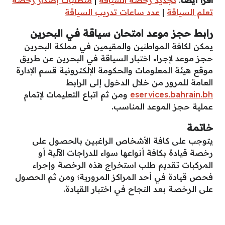
اقرأ أيضًا
:
تجديد رخصة السياقة
|
متطلبات إصدار رخصة
تعلم السياقة
|
عدد ساعات تدريب السياقة
رابط حجز موعد امتحان سياقة في البحرين
يمكن لكافة المواطنين والمقيمين في مملكة البحرين
حجز موعد لإجراء اختبار السياقة في البحرين عن طريق
موقع هيئة المعلومات والحكومة الإلكترونية قسم الإدارة
العامة للمرور من خلال الدخول إلى الرابط
eservices.bahrain.bh
ومن ثم اتباع التعليمات لإتمام
عملية حجز الموعد المناسب.
خاتمة
يتوجب على كافة الأشخاص الراغبين بالحصول على
رخصة قيادة بكافة أنواعها سواء للدراجات الآلية أو
المركبات تقديم طلب استخراج هذه الرخصة وإجراء
فحص قيادة في أحد المراكز المرورية؛ ومن ثم الحصول
على الرخصة بعد النجاح في اختبار القيادة.