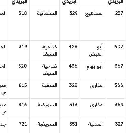
البريدي
البريدي
البريدي
237
سماهيج
329
السلمانية
318
الح
607
أبو
428
ضاحية
319
الح
العيش
السيف
367
أبو بهام
436
ضاحية
320
الح
السيف
366
عذاري
328
السقية
815
مدي
عي
369
عذاري
313
السويفية
816
مدي
عي
327
العدلية
351
السويفية
721
جد 