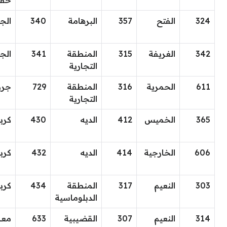
حف
324
الفتح
357
البرهامة
340
الج
342
الغريفة
315
المنطقة
341
الج
التجارية
611
الحمرية
316
المنطقة
729
جرد
التجارية
365
الخميس
412
الديه
430
كربا
606
الخارجية
414
الديه
432
كربا
303
النعيم
317
المنطقة
434
كربا
الدبلوماسية
314
النعيم
307
القضيبية
633
معا