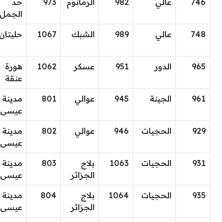
746
عالي
982
الرمانوم
973
حد
الجمل
748
عالي
989
الشبك
1067
حليتان
965
الدور
951
عسكر
1062
هورة
عنقة
961
الجينة
945
عوالي
801
مدينة
عيسى
929
الحجيات
946
عوالي
802
مدينة
عيسى
931
الحجيات
1063
بلاج
803
مدينة
الجزائر
عيسى
935
الحجيات
1064
بلاج
804
مدينة
الجزائر
عيسى