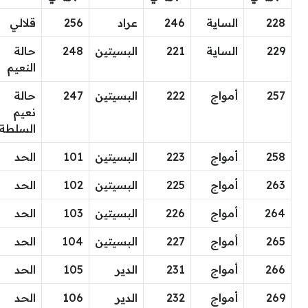
228
الساية
246
عراد
256
قلالي
229
الساية
221
البسيتين
248
حالة
النعيم
257
أمواج
222
البسيتين
247
حالة
نعيم
السلطة
258
أمواج
223
البسيتين
101
الحد
263
أمواج
225
البسيتين
102
الحد
264
أمواج
226
البسيتين
103
الحد
265
أمواج
227
البسيتين
104
الحد
266
أمواج
231
الدير
105
الحد
269
أمواج
232
الدير
106
الحد