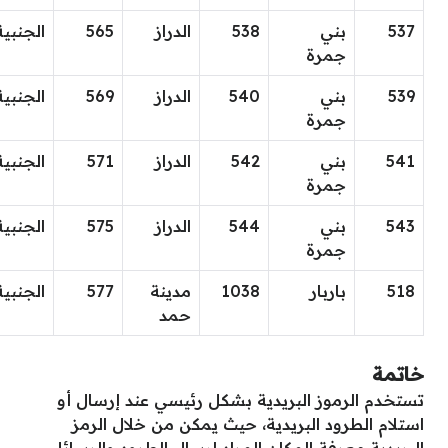
537
بني
538
الدراز
565
الجنبية
جمرة
539
بني
540
الدراز
569
الجنبية
جمرة
541
بني
542
الدراز
571
الجنبية
جمرة
543
بني
544
الدراز
575
الجنبية
جمرة
518
باربار
1038
مدينة
577
الجنبية
حمد
خاتمة
تستخدم الرموز البريدية بشكل رئيسي عند إرسال أو
استلام الطرود البريدية، حيث يمكن من خلال الرمز