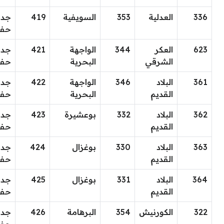
336
العدلية
353
السويفية
419
جد
حف
623
العكر
344
الواجهة
421
جد
الشرقي
البحرية
حف
361
البلاد
346
الواجهة
422
جد
القديم
البحرية
حف
362
البلاد
332
بوعشيرة
423
جد
القديم
حف
363
البلاد
330
بوغزال
424
جد
القديم
حف
364
البلاد
331
بوغزال
425
جد
القديم
حف
322
الكورنيش
354
البرهامة
426
جد