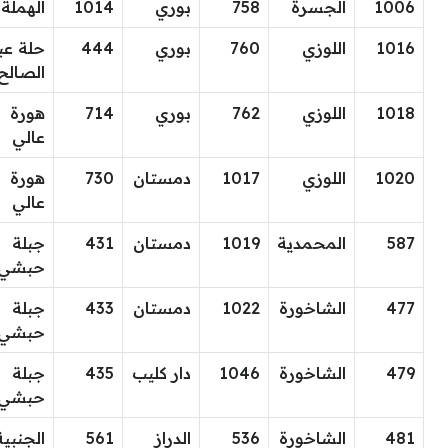
1006
الجسرة
758
بوري
1014
الهملة
1016
اللوزي
760
بوري
444
حلة عب
الصالح
1018
اللوزي
762
بوري
714
هورة
عالي
1020
اللوزي
1017
دمستان
730
هورة
عالي
587
المحمدية
1019
دمستان
431
جبلة
حبشي
477
الشاخورة
1022
دمستان
433
جبلة
حبشي
479
الشاخورة
1046
دار كليب
435
جبلة
حبشي
481
الشاخورة
536
الدراز
561
الجنبية