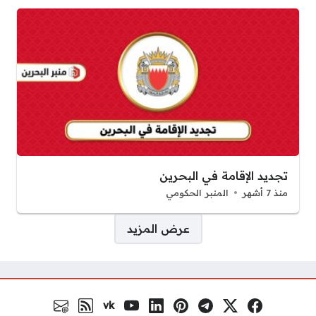
تجديد الإقامة في البحرين
منذ 7 أشهر
المنبر الحكومي
صفحات:
عرض المزيد
vk
فيسبوك
منصة إكس
تلغرام
بنترست
لينكد إن
يوتيوب
VK.com
رابط RSS
البريد الالكتروني
مواقع التواصل